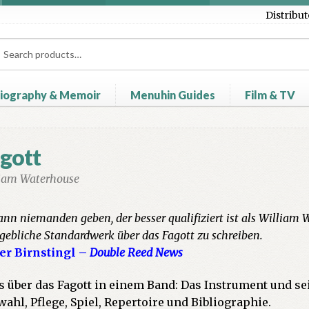
Distribut
ch
ch
iography & Memoir
Menuhin Guides
Film & TV
heckout
Contact Us
Distributors
My account
Myra Hess – Nation
gott
iam Waterhouse
ann niemanden geben, der besser qualifiziert ist als William 
ebliche Standardwerk über das Fagott zu schreiben.
er Birnstingl –
Double Reed News
s über das Fagott in einem Band: Das Instrument und s
ahl, Pflege, Spiel, Repertoire und Bibliographie.