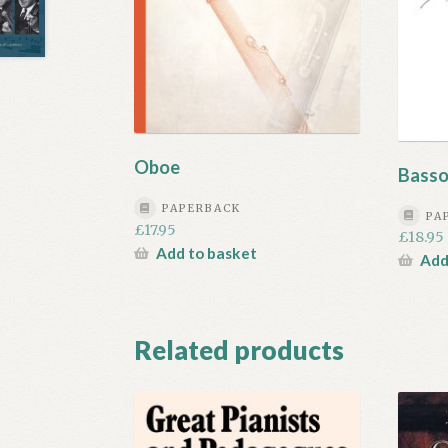
Oboe
Bass
PAPERBACK
PA
£
17.95
£
18.95
Add to basket
Add
Related products