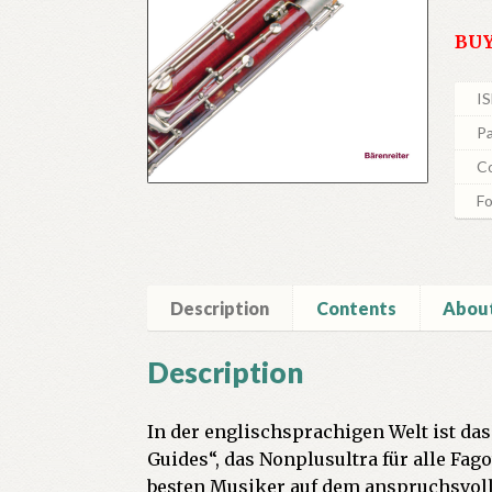
BU
I
P
Co
Fo
Description
Contents
About
Description
In der englischsprachigen Welt ist da
Guides“, das Nonplusultra für alle Fag
besten Musiker auf dem anspruchsvoll