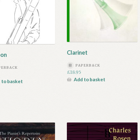
Clarinet
oon
PAPERBACK
PERBACK
£
18.95
Add to basket
 to basket