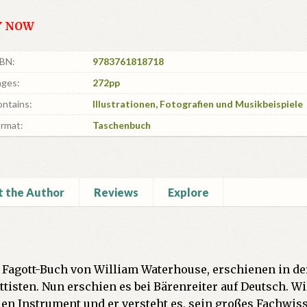
Y NOW
SBN:
9783761818718
ages:
272pp
ntains:
Illustrationen, Fotografien und Musikbeispiele
rmat:
Taschenbuch
 the Author
Reviews
Explore
s Fagott-Buch von William Waterhouse, erschienen in 
ottisten. Nun erschien es bei Bärenreiter auf Deutsch. W
en Instrument und er versteht es, sein großes Fachwis