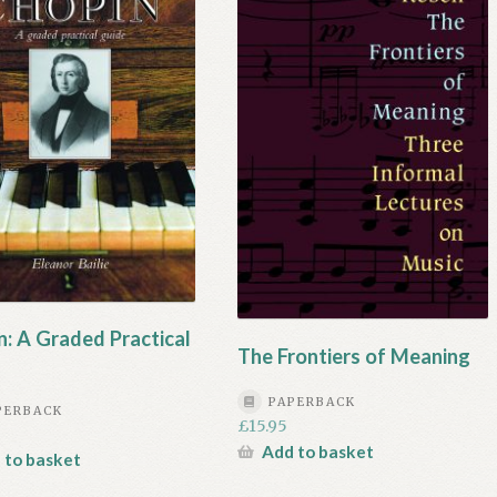
n: A Graded Practical
The Frontiers of Meaning
PAPERBACK
PERBACK
£
15.95
Add to basket
 to basket