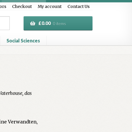
ors
Checkout
My account
Contact Us
£
0.00
0 items
Social Sciences
al Treasure
Privacy Policy
Terms & Conditions
Waterhouse, das
eine Verwandten,