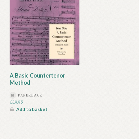
A Basic Countertenor
Method
PAPERBACK
£
19.95
Add to basket