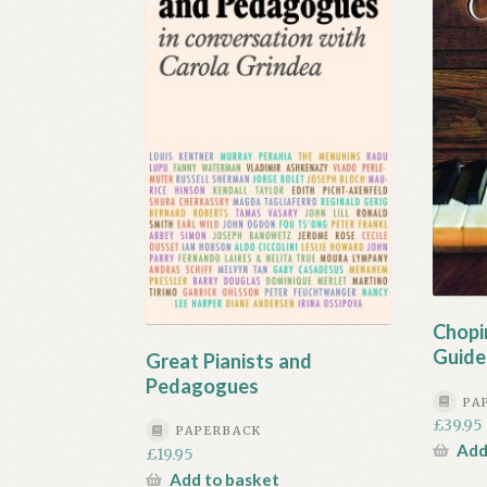
Chopi
Guide
Great Pianists and
Pedagogues
PA
£
39.95
PAPERBACK
Add
£
19.95
Add to basket