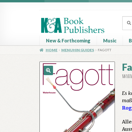
Skip
Skip
to
to
Sear
Sear
navigation
content
for:
New & Forthcoming
Music
B
HOME
MENUHIN GUIDES
FAGOTT
Home
About
Basket
Book Publisher’s Shop
C
Fa
Will
🔍
Es k
maßg
Rog
Alle
Ausw